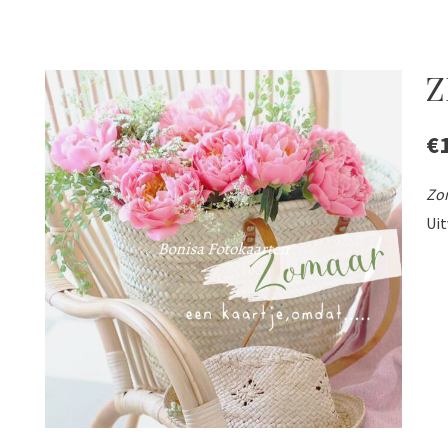
Z
€
Zo
Ui