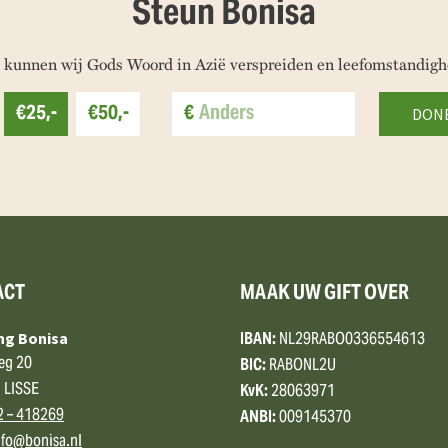
Steun Bonisa
 kunnen wij Gods Woord in Azië verspreiden en leefomstandigh
€25,-
€50,-
€
ACT
MAAK UW GIFT OVER
IBAN:
NL29RABO0336554613
ing Bonisa
eg 20
BIC:
RABONL2U
 LISSE
KvK:
28063971
2 – 418269
ANBI:
009145370
nfo@bonisa.nl