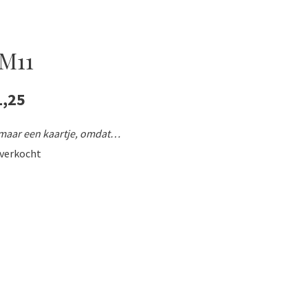
M11
1,25
maar een kaartje, omdat…
tverkocht