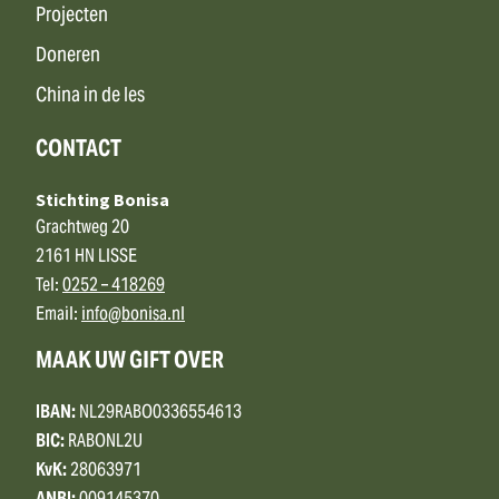
Projecten
Doneren
China in de les
CONTACT
Stichting Bonisa
Grachtweg 20
2161 HN LISSE
Tel:
0252 – 418269
Email:
info@bonisa.nl
MAAK UW GIFT OVER
IBAN:
NL29RABO0336554613
BIC:
RABONL2U
KvK:
28063971