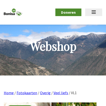
Doneren
Webshop
Home
/
Fotokaarten
/
Overig
/
Veel liefs
/ VL1