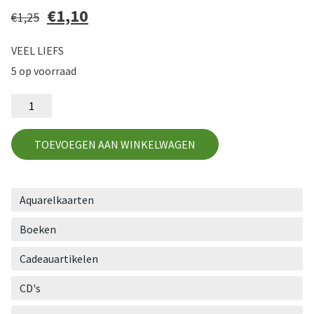
Oorspronkelijke
€
1,10
Huidige
€
1,25
prijs
prijs
was:
is:
€1,25.
€1,10.
VEEL LIEFS
5 op voorraad
VL1
aantal
TOEVOEGEN AAN WINKELWAGEN
Aquarelkaarten
Boeken
Cadeauartikelen
CD's