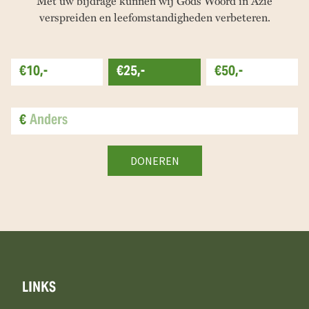
Met uw bijdrage kunnen wij Gods Woord in Azië
verspreiden en leefomstandigheden verbeteren.
€10,-
€25,-
€50,-
€
LINKS