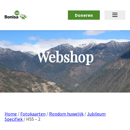
Doneren
Webshop
Home
/
Fotokaarten
/
Rondom huwelijk
/
Jubileum
Specifiek
/ H55 – 2