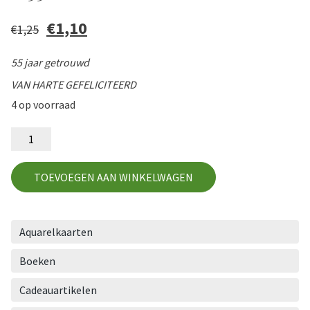
Oorspronkelijke
€
1,10
Huidige
€
1,25
prijs
prijs
was:
is:
€1,25.
€1,10.
55 jaar getrouwd
VAN HARTE GEFELICITEERD
4 op voorraad
H55
-
2
aantal
TOEVOEGEN AAN WINKELWAGEN
Aquarelkaarten
Boeken
Cadeauartikelen