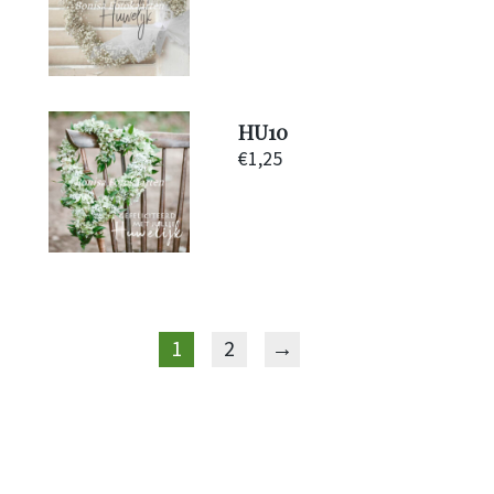
HU10
€
1,25
1
2
→