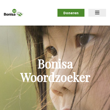
Doneren
Bonisa
Woordzoeker