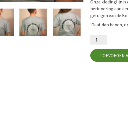
Onze kledinglijn is
herinnering aan ee
getuigen van de Ko
‘Gaat dan henen, o
T-
shirt
blue
world
TOEVOEGEN 
uniseks
maat:
L
aantal