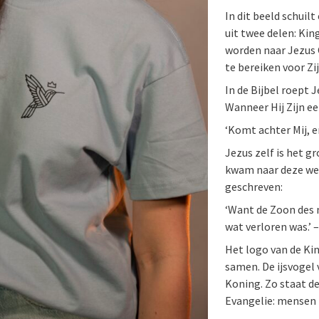
In dit beeld schuil
uit twee delen: Kin
worden naar Jezus 
te bereiken voor Zi
In de Bijbel roept 
Wanneer Hij Zijn ee
‘Komt achter Mij, e
Jezus zelf is het g
kwam naar deze wer
geschreven:
‘Want de Zoon des
wat verloren was.’ 
Het logo van de Kin
samen. De ijsvogel 
Koning. Zo staat d
Evangelie: mensen 