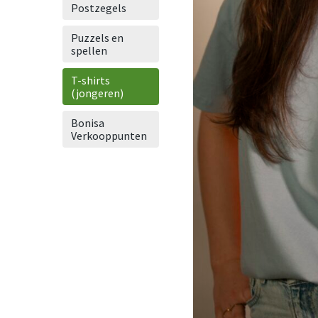
Postzegels
Puzzels en
spellen
T-shirts
(jongeren)
Bonisa
Verkooppunten