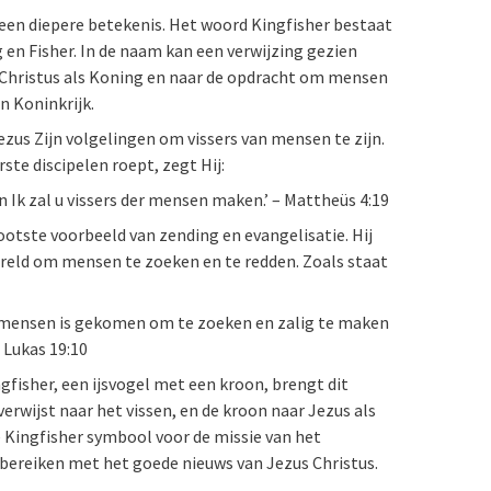
t een diepere betekenis. Het woord Kingfisher bestaat
g en Fisher. In de naam kan een verwijzing gezien
Christus als Koning en naar de opdracht om mensen
jn Koninkrijk.
Jezus Zijn volgelingen om vissers van mensen te zijn.
rste discipelen roept, zegt Hij:
n Ik zal u vissers der mensen maken.’ – Mattheüs 4:19
rootste voorbeeld van zending en evangelisatie. Hij
eld om mensen te zoeken en te redden. Zoals staat
 mensen is gekomen om te zoeken en zalig te maken
– Lukas 19:10
gfisher, een ijsvogel met een kroon, brengt dit
verwijst naar het vissen, en de kroon naar Jezus als
e Kingfisher symbool voor de missie van het
bereiken met het goede nieuws van Jezus Christus.