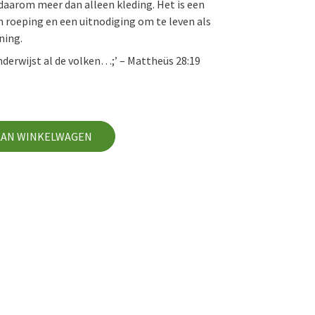
 daarom meer dan alleen kleding. Het is een
n roeping en een uitnodiging om te leven als
ning.
nderwijst al de volken…;’ – Mattheüs 28:19
AAN WINKELWAGEN