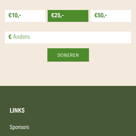
€10,-
€25,-
€50,-
€
LINKS
Sponsors