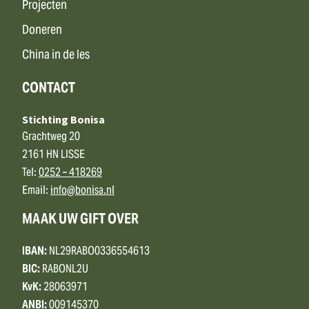
Projecten
Doneren
China in de les
CONTACT
Stichting Bonisa
Grachtweg 20
2161 HN LISSE
Tel:
0252 – 418269
Email:
info@bonisa.nl
MAAK UW GIFT OVER
IBAN:
NL29RABO0336554613
BIC:
RABONL2U
KvK:
28063971
ANBI:
009145370