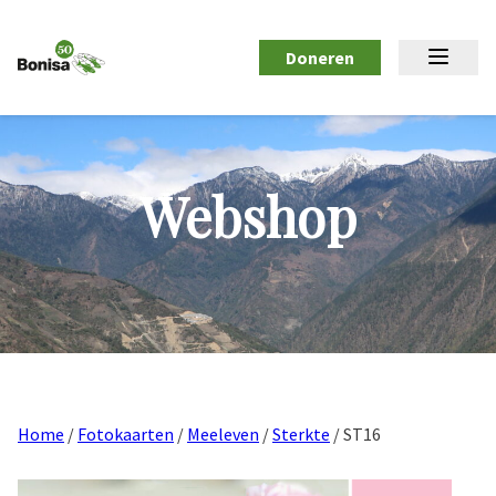
Doneren
Webshop
Home
/
Fotokaarten
/
Meeleven
/
Sterkte
/ ST16