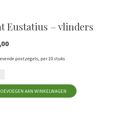
nt Eustatius – vlinders
,00
evende postzegels, per 10 stuks
tius
rs
TOEVOEGEN AAN WINKELWAGEN
l