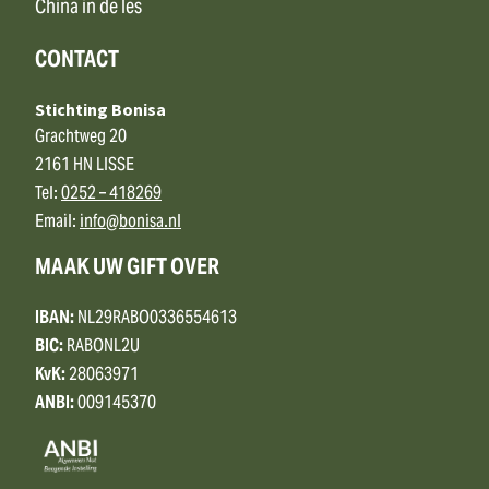
China in de les
CONTACT
Stichting Bonisa
Grachtweg 20
2161 HN LISSE
Tel:
0252 – 418269
Email:
info@bonisa.nl
MAAK UW GIFT OVER
IBAN:
NL29RABO0336554613
BIC:
RABONL2U
KvK:
28063971
ANBI:
009145370