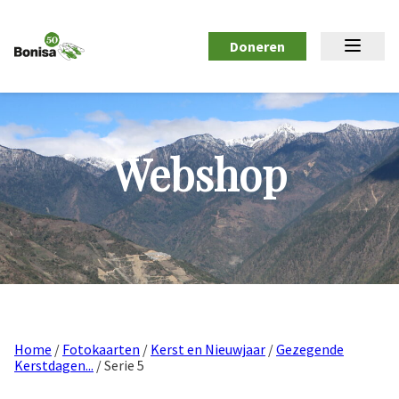
Doneren
Webshop
Home
/
Fotokaarten
/
Kerst en Nieuwjaar
/
Gezegende
Kerstdagen...
/ Serie 5