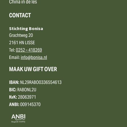
China in de les
CONTACT
Stichting Bonisa
Grachtweg 20
2161 HN LISSE
Tel:
0252 – 418269
Email:
info@bonisa.nl
MAAK UW GIFT OVER
IBAN:
NL29RABO0336554613
BIC:
RABONL2U
KvK:
28063971
ANBI:
009145370