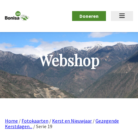
Doneren
Webshop
Home
/
Fotokaarten
/
Kerst en Nieuwjaar
/
Gezegende
Kerstdagen...
/ Serie 19