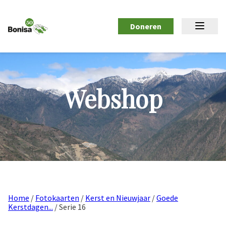
Doneren
Webshop
Home
/
Fotokaarten
/
Kerst en Nieuwjaar
/
Goede
Kerstdagen...
/ Serie 16