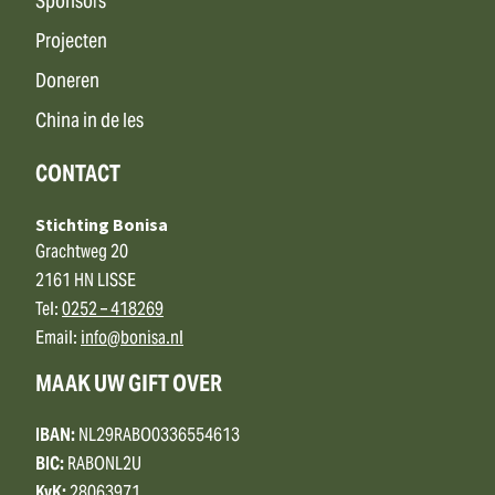
Sponsors
Projecten
Doneren
China in de les
CONTACT
Stichting Bonisa
Grachtweg 20
2161 HN LISSE
Tel:
0252 – 418269
Email:
info@bonisa.nl
MAAK UW GIFT OVER
IBAN:
NL29RABO0336554613
BIC:
RABONL2U
KvK:
28063971