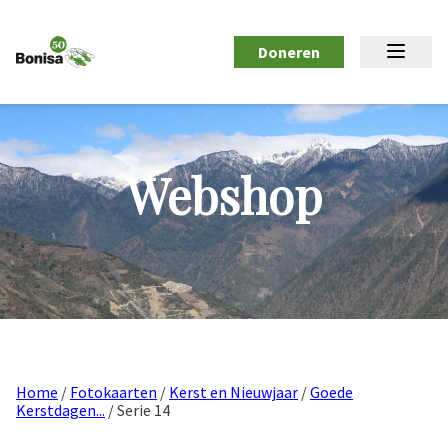
Doneren
Webshop
Home
/
Fotokaarten
/
Kerst en Nieuwjaar
/
Goede
Kerstdagen...
/ Serie 14