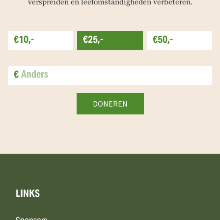
verspreiden en leefomstandigheden verbeteren.
€10,-
€25,-
€50,-
€
LINKS