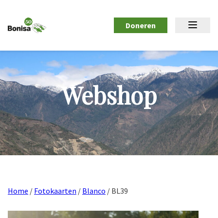
Doneren
Webshop
Home
/
Fotokaarten
/
Blanco
/ BL39