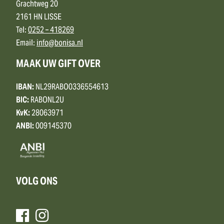
Grachtweg 20
2161 HN LISSE
Tel:
0252 – 418269
Email:
info@bonisa.nl
MAAK UW GIFT OVER
IBAN:
NL29RABO0336554613
BIC:
RABONL2U
KvK:
28063971
ANBI:
009145370
VOLG ONS