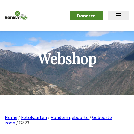
Doneren
Webshop
Home
/
Fotokaarten
/
Rondom geboorte
/
Geboorte
zoon
/ GZ23