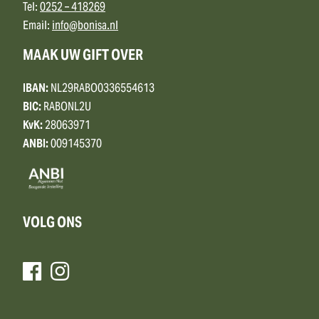
Tel:
0252 – 418269
Email:
info@bonisa.nl
MAAK UW GIFT OVER
IBAN:
NL29RABO0336554613
BIC:
RABONL2U
KvK:
28063971
ANBI:
009145370
VOLG ONS