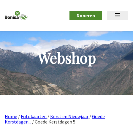
Doneren
Webshop
Home
/
Fotokaarten
/
Kerst en Nieuwjaar
/
Goede
Kerstdagen...
/ Goede Kerstdagen 5