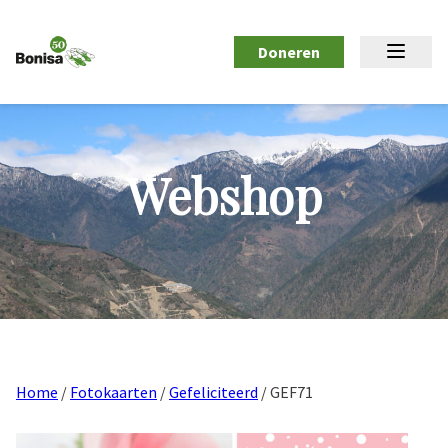
Doneren
Webshop
Home
/
Fotokaarten
/
Gefeliciteerd
/ GEF71