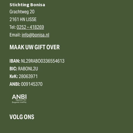
Stichting Bonisa
Grachtweg 20
2161 HN LISSE
Tel:
0252 – 418269
Email:
info@bonisa.nl
MAAK UW GIFT OVER
IBAN:
NL29RABO0336554613
BIC:
RABONL2U
KvK:
28063971
ANBI:
009145370
VOLG ONS