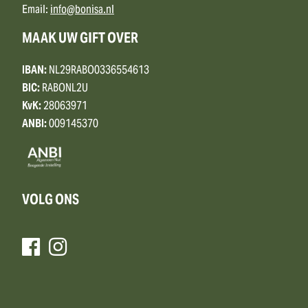
Email:
info@bonisa.nl
MAAK UW GIFT OVER
IBAN:
NL29RABO0336554613
BIC:
RABONL2U
KvK:
28063971
ANBI:
009145370
VOLG ONS