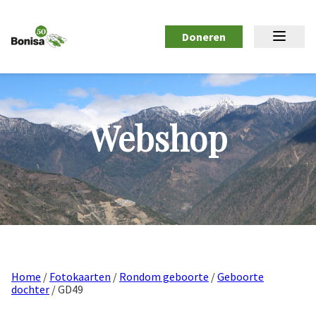
Doneren
Webshop
Home
/
Fotokaarten
/
Rondom geboorte
/
Geboorte
dochter
/ GD49