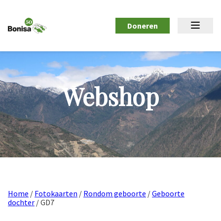
Doneren
Webshop
Home
/
Fotokaarten
/
Rondom geboorte
/
Geboorte
dochter
/ GD7