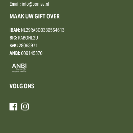
Email:
info@bonisa.nl
MAAK UW GIFT OVER
IBAN:
NL29RABO0336554613
BIC:
RABONL2U
KvK:
28063971
ANBI:
009145370
VOLG ONS