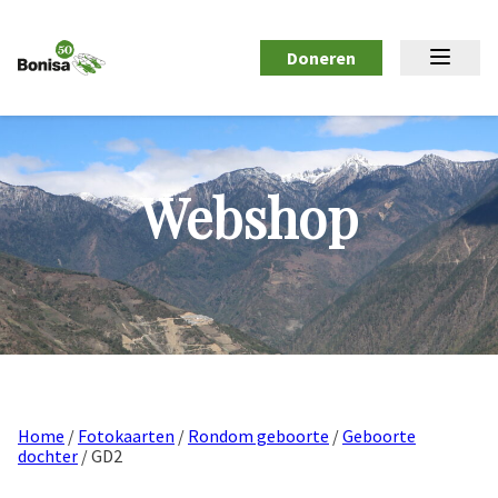
Doneren
Webshop
Home
/
Fotokaarten
/
Rondom geboorte
/
Geboorte
dochter
/ GD2