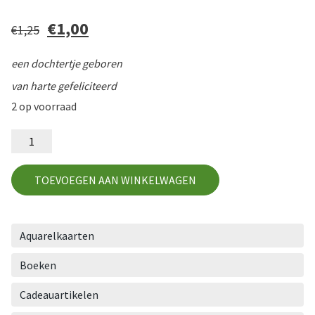
Oorspronkelijke
€
1,00
Huidige
€
1,25
prijs
prijs
was:
is:
€1,25.
€1,00.
een dochtertje geboren
van harte gefeliciteerd
2 op voorraad
GD2
aantal
TOEVOEGEN AAN WINKELWAGEN
Aquarelkaarten
Boeken
Cadeauartikelen