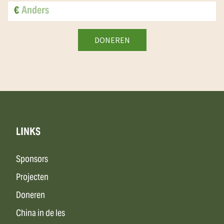
€
LINKS
Sponsors
Projecten
Doneren
China in de les