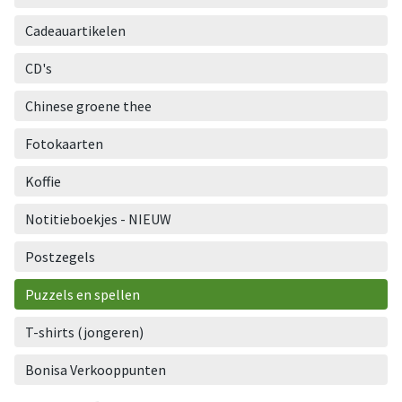
aantal
Cadeauartikelen
CD's
Chinese groene thee
Fotokaarten
Koffie
Notitieboekjes - NIEUW
Postzegels
Puzzels en spellen
T-shirts (jongeren)
Bonisa Verkooppunten