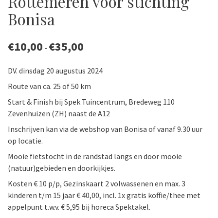
Rottemeren voor stichting
Bonisa
€
10,00
€
35,00
Prijsklasse:
-
€10,00
tot
€35,00
DV. dinsdag 20 augustus 2024
Route van ca. 25 of 50 km
Start & Finish bij Spek Tuincentrum, Bredeweg 110
Zevenhuizen (ZH) naast de A12
Inschrijven kan via de webshop van Bonisa of vanaf 9.30 uur
op locatie.
Mooie fietstocht in de randstad langs en door mooie
(natuur)gebieden en doorkijkjes.
Kosten € 10 p/p, Gezinskaart 2 volwassenen en max. 3
kinderen t/m 15 jaar € 40,00, incl. 1x gratis koffie/thee met
appelpunt t.w.v. € 5,95 bij horeca Spektakel.