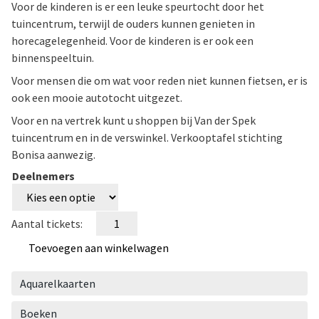
Voor de kinderen is er een leuke speurtocht door het
tuincentrum, terwijl de ouders kunnen genieten in
horecagelegenheid. Voor de kinderen is er ook een
binnenspeeltuin.
Voor mensen die om wat voor reden niet kunnen fietsen, er is
ook een mooie autotocht uitgezet.
Voor en na vertrek kunt u shoppen bij Van der Spek
tuincentrum en in de verswinkel. Verkooptafel stichting
Bonisa aanwezig.
Deelnemers
Fiets
mee
rond
Toevoegen aan winkelwagen
de
Rottemeren
voor
Aquarelkaarten
stichting
Bonisa
Boeken