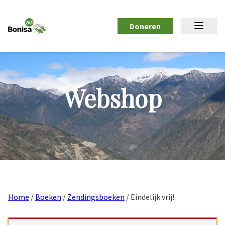
Doneren
Webshop
Home
/
Boeken
/
Zendingsboeken
/ Eindelijk vrij!