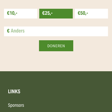
€10,-
€25,-
€50,-
€
LINKS
Sponsors