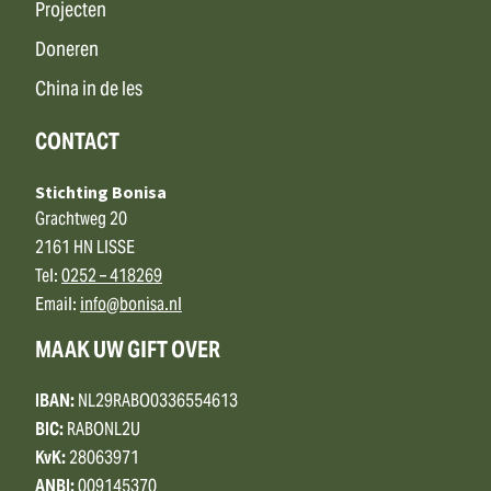
Projecten
Doneren
China in de les
CONTACT
Stichting Bonisa
Grachtweg 20
2161 HN LISSE
Tel:
0252 – 418269
Email:
info@bonisa.nl
MAAK UW GIFT OVER
IBAN:
NL29RABO0336554613
BIC:
RABONL2U
KvK:
28063971
ANBI:
009145370