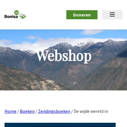
Doneren
Webshop
Home
/
Boeken
/
Zendingsboeken
/ De wijde wereld in