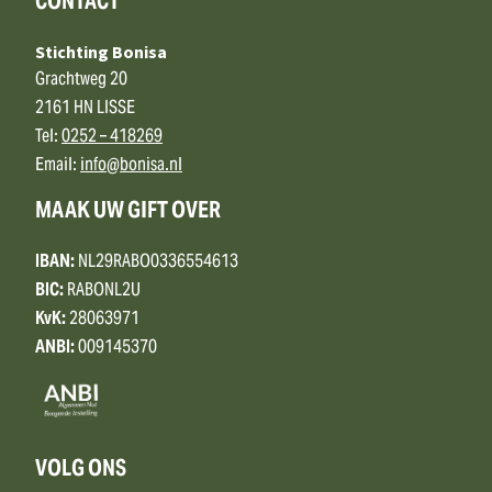
CONTACT
Stichting Bonisa
Grachtweg 20
2161 HN LISSE
Tel:
0252 – 418269
Email:
info@bonisa.nl
MAAK UW GIFT OVER
IBAN:
NL29RABO0336554613
BIC:
RABONL2U
KvK:
28063971
ANBI:
009145370
VOLG ONS