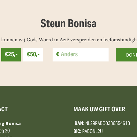
Steun Bonisa
 kunnen wij Gods Woord in Azië verspreiden en leefomstandigh
€25,-
€50,-
€
ACT
MAAK UW GIFT OVER
IBAN:
NL29RABO0336554613
ing Bonisa
eg 20
BIC:
RABONL2U