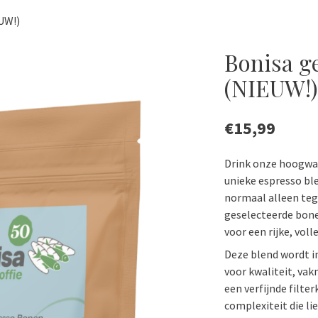
UW!)
Bonisa g
(NIEUW!)
€
15,99
Drink onze hoogwaa
unieke espresso blen
normaal alleen teg
geselecteerde bone
voor een rijke, vol
Deze blend wordt in
voor kwaliteit, va
een verfijnde filte
complexiteit die li