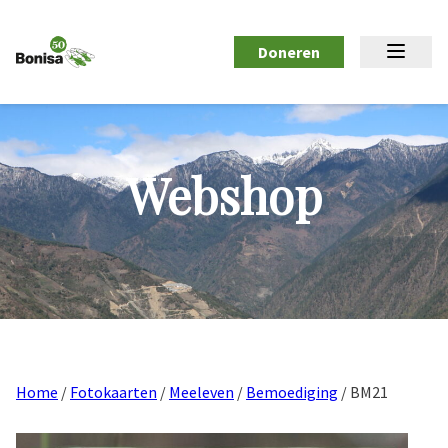
Doneren
Webshop
Home
/
Fotokaarten
/
Meeleven
/
Bemoediging
/ BM21