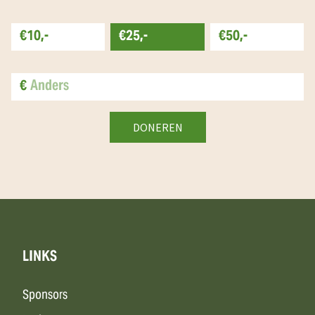
€10,-
€25,-
€50,-
€
LINKS
Sponsors