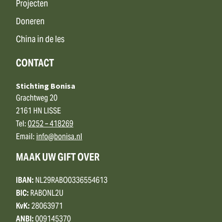
Projecten
Doneren
China in de les
CONTACT
Stichting Bonisa
Grachtweg 20
2161 HN LISSE
Tel:
0252 – 418269
Email:
info@bonisa.nl
MAAK UW GIFT OVER
IBAN:
NL29RABO0336554613
BIC:
RABONL2U
KvK:
28063971
ANBI:
009145370