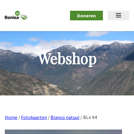
Doneren
Webshop
Home
/
Fotokaarten
/
Blanco natuur
/ BLn 94