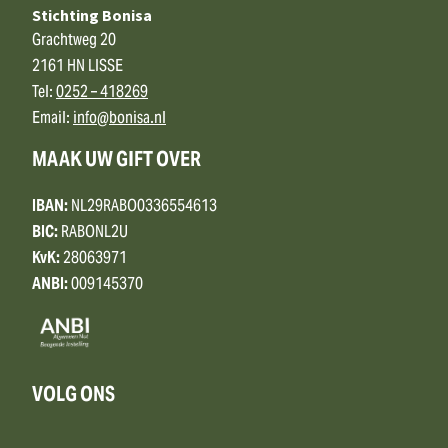
Stichting Bonisa
Grachtweg 20
2161 HN LISSE
Tel:
0252 – 418269
Email:
info@bonisa.nl
MAAK UW GIFT OVER
IBAN:
NL29RABO0336554613
BIC:
RABONL2U
KvK:
28063971
ANBI:
009145370
VOLG ONS