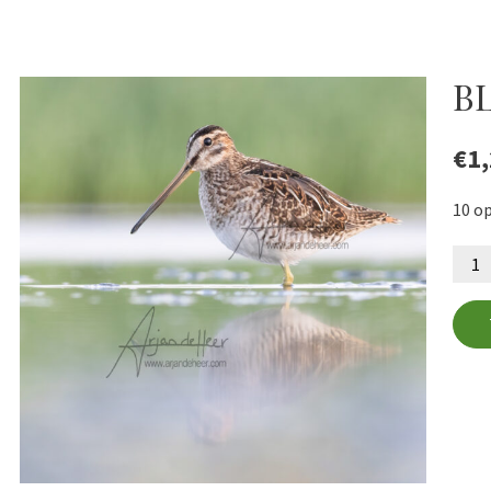
BL
€
1
10 o
BLn
81
aant