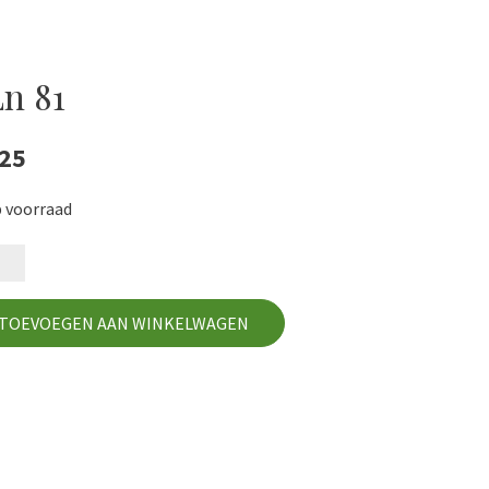
n 81
,25
p voorraad
al
TOEVOEGEN AAN WINKELWAGEN