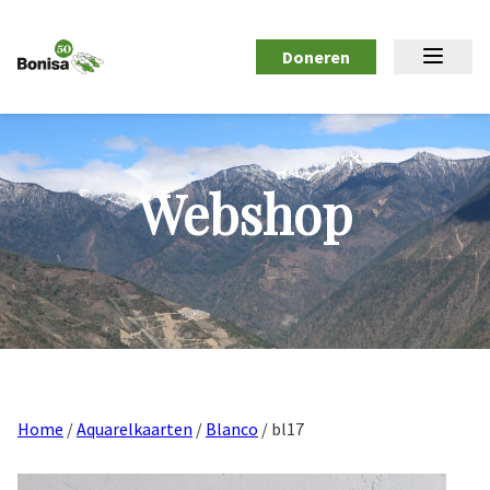
Doneren
Webshop
Home
/
Aquarelkaarten
/
Blanco
/ bl17