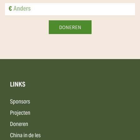
€
LINKS
Sponsors
Projecten
Doneren
China in de les