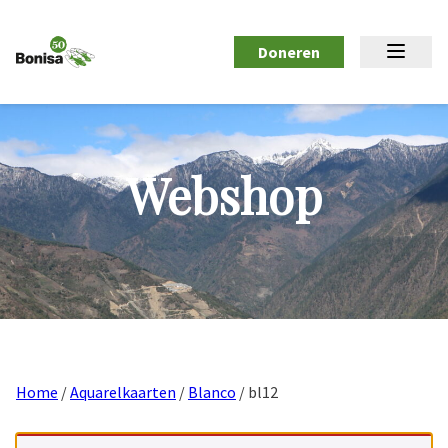
Doneren
Webshop
Home
/
Aquarelkaarten
/
Blanco
/ bl12