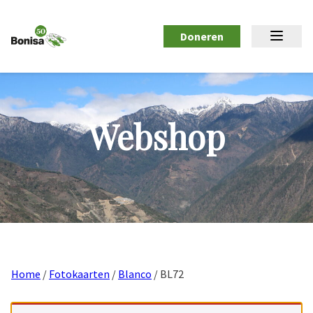
Doneren
Webshop
Home
/
Fotokaarten
/
Blanco
/ BL72