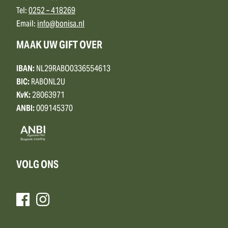
Tel:
0252 – 418269
Email:
info@bonisa.nl
MAAK UW GIFT OVER
IBAN:
NL29RABO0336554613
BIC:
RABONL2U
KvK:
28063971
ANBI:
009145370
VOLG ONS