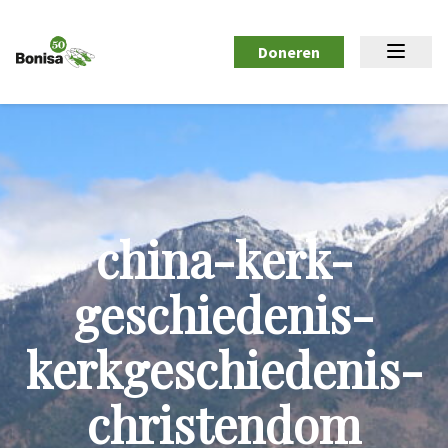
Doneren
china-kerk-
geschiedenis-
kerkgeschiedenis-
christendom