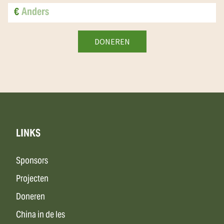
€
LINKS
Sponsors
Projecten
Doneren
China in de les