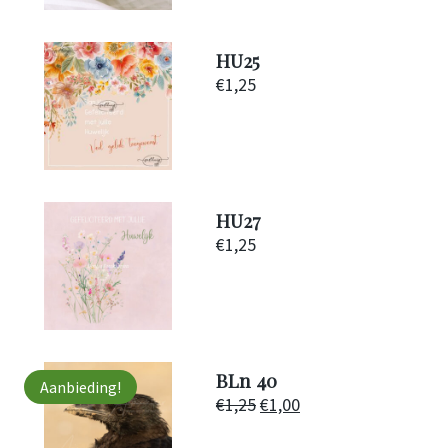
HU25
€
1,25
HU27
€
1,25
BLn 40
Aanbieding!
Oorspronkelijke
Huidige
€
1,25
€
1,00
prijs
prijs
was:
is: