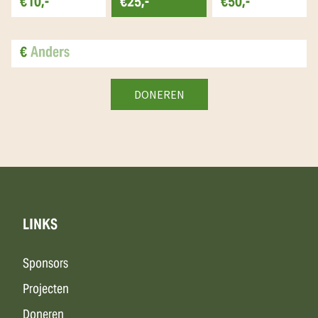
€10,-
€25,-
€50,-
€
LINKS
Sponsors
Projecten
Doneren