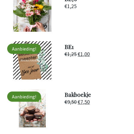
€
1,25
BE1
Aanbieding!
Oorspronkelijke
Huidige
€
1,25
€
1,00
prijs
prijs
was:
is:
€1,25.
€1,00.
Bakboekje
Aanbieding!
Oorspronkelijke
Huidige
€
9,50
€
7,50
prijs
prijs
was:
is:
€9,50.
€7,50.