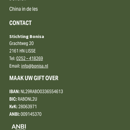
China in de les
CONTACT
Stichting Bonisa
Grachtweg 20
2161 HN LISSE
Tel:
0252 – 418269
Email:
info@bonisa.nl
MAAK UW GIFT OVER
IBAN:
NL29RABO0336554613
BIC:
RABONL2U
KvK:
28063971
ANBI:
009145370