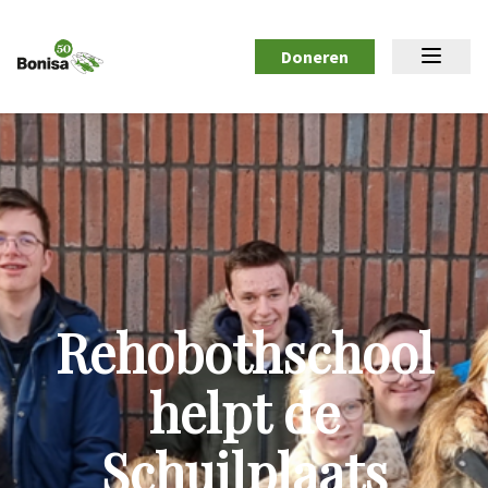
Doneren
Rehobothschool
helpt de
Schuilplaats