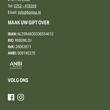
2161 HN LISSE
Tel:
0252 – 418269
Email:
info@bonisa.nl
MAAK UW GIFT OVER
IBAN:
NL29RABO0336554613
BIC:
RABONL2U
KvK:
28063971
ANBI:
009145370
VOLG ONS