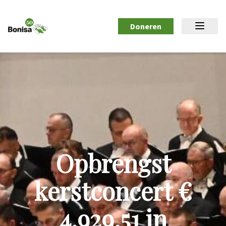
Doneren
Opbrengst
kerstconcert €
4.929,51 in