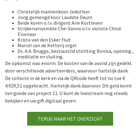
Christelijk mannenkoor Jeduthun
Jong gemengd koor Laudate Deum
Beide koren o.l.v. dirigent Arie Kortleven
Strijkersensemble Che-Vanno o.l.v. violiste Chloë
Elsenaar
Krista van den Esker fluit
Marcel van de Ketterij orgel
Ds. A.A. Brugge, bestuurslid stichting Bonisa, opening ,
meditatie en sluiting.
De opkomst was enorm. De kosten van de avond zijn gedekt
door verschillende adverteerders, waarvoor hartelijk dank.
De collecte in de kerk en via de QRcode heeft tot nu toe €
4.929,51 opgebracht. Hartelijk dank daarvoor. Dit geld komt
ten goede van project 11. U kunt de livestream nog steeds
bekijken en uw gift digitaal geven.
TERUG NAAR HET OVERZICHT