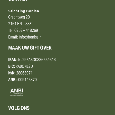
Stichting Bonisa
Grachtweg 20
2161 HN LISSE
Tel:
0252 – 418269
Email:
info@bonisa.nl
MAAK UW GIFT OVER
IBAN:
NL29RABO0336554613
BIC:
RABONL2U
KvK:
28063971
ANBI:
009145370
VOLG ONS