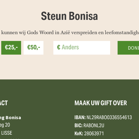
Steun Bonisa
 kunnen wij Gods Woord in Azië verspreiden en leefomstandigh
€25,-
€50,-
€
ACT
MAAK UW GIFT OVER
IBAN:
NL29RABO0336554613
ing Bonisa
eg 20
BIC:
RABONL2U
 LISSE
KvK:
28063971