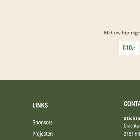
Met uw bijdrage
€10,-
CONT
LINKS
Sticht
Sponsors
Grachtw
Projecten
2161 HN