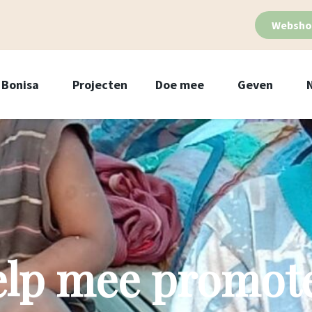
Websho
Bonisa
Projecten
Doe mee
Geven
lp mee promot