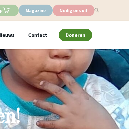
p
Magazine
Nodig ons uit
Nieuws
Contact
Doneren
en!