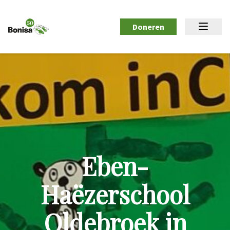
Doneren
Eben-
Haëzerschool
Oldebroek in