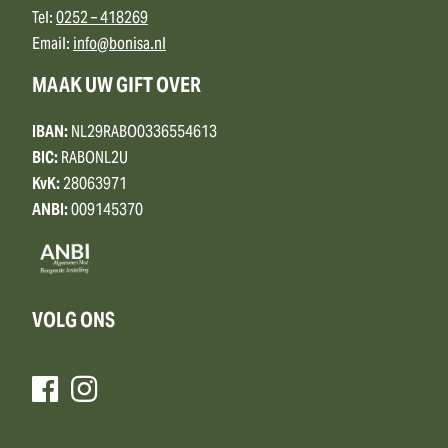
Tel:
0252 – 418269
Email:
info@bonisa.nl
MAAK UW GIFT OVER
IBAN:
NL29RABO0336554613
BIC:
RABONL2U
KvK:
28063971
ANBI:
009145370
VOLG ONS