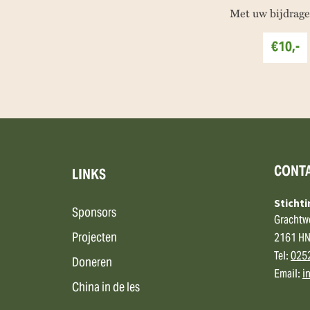
Met uw bijdrage
€10,-
CONT
LINKS
Sticht
Sponsors
Grachtw
Projecten
2161 HN
Tel:
025
Doneren
Email:
i
China in de les