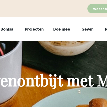
Websho
Bonisa
Projecten
Doe mee
Geven
enontbijt met M