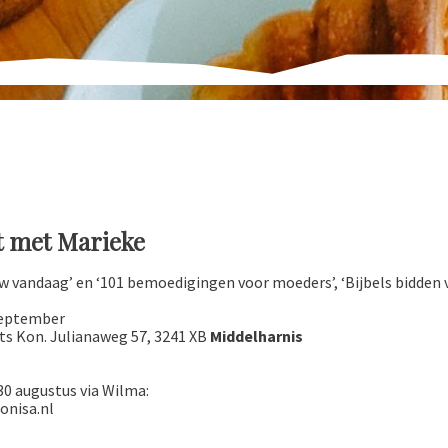
t met Marieke
ouw vandaag’ en ‘101 bemoedigingen voor moeders’, ‘Bijbels bidden v
september
its Kon. Julianaweg 57, 3241 XB
Middelharnis
 augustus via Wilma:
onisa.nl