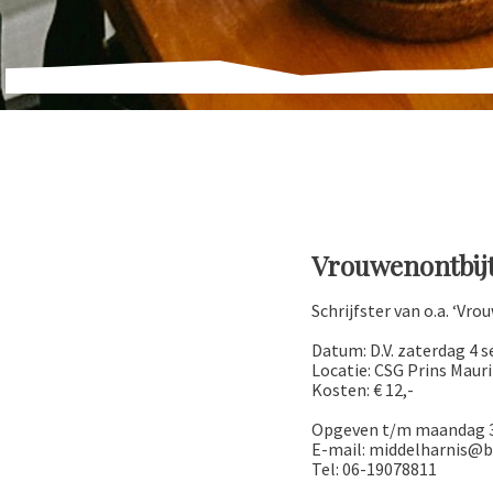
Vrouwenontbij
Schrijfster van o.a. ‘Vr
Datum: D.V. zaterdag 4 
Locatie: CSG Prins Maur
Kosten: € 12,-
Opgeven t/m maandag 30
E-mail: middelharnis@b
Tel: 06-19078811