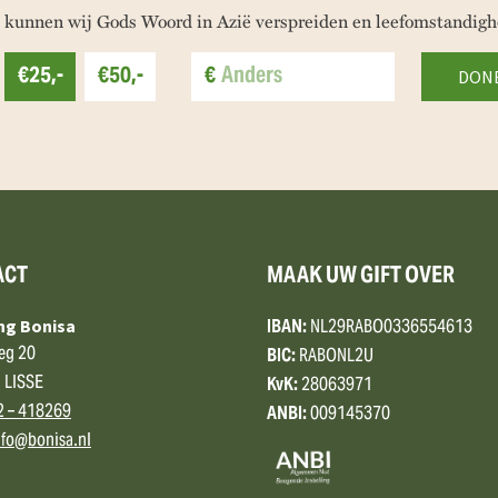
 kunnen wij Gods Woord in Azië verspreiden en leefomstandigh
€25,-
€50,-
€
ACT
MAAK UW GIFT OVER
IBAN:
NL29RABO0336554613
ing Bonisa
eg 20
BIC:
RABONL2U
 LISSE
KvK:
28063971
2 – 418269
ANBI:
009145370
nfo@bonisa.nl