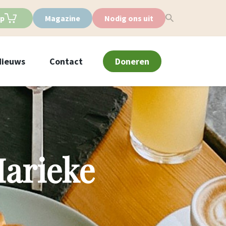
p
Magazine
Nodig ons uit
Nieuws
Contact
Doneren
arieke