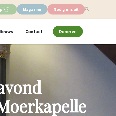
p
Magazine
Nodig ons uit
Nieuws
Contact
Doneren
avond
Moerkapelle