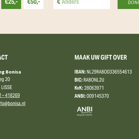
€25,-
€50,-
€
ACT
MAAK UW GIFT OVER
IBAN:
NL29RABO0336554613
ing Bonisa
eg 20
BIC:
RABONL2U
 LISSE
KvK:
28063971
2 – 418269
ANBI:
009145370
nfo@bonisa.nl