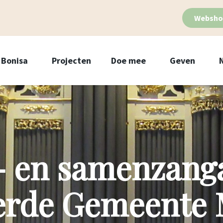
Websho
Bonisa
Projecten
Doe mee
Geven
- en samenzang
rde Gemeente 