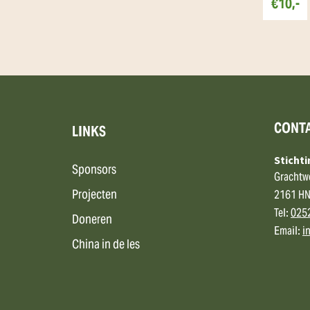
€10,-
CONT
LINKS
Sticht
Sponsors
Grachtw
Projecten
2161 HN
Tel:
025
Doneren
Email:
i
China in de les