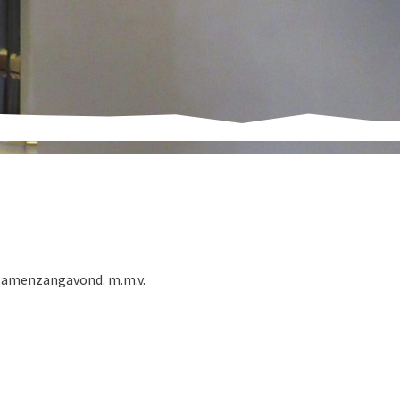
 samenzangavond. m.m.v.