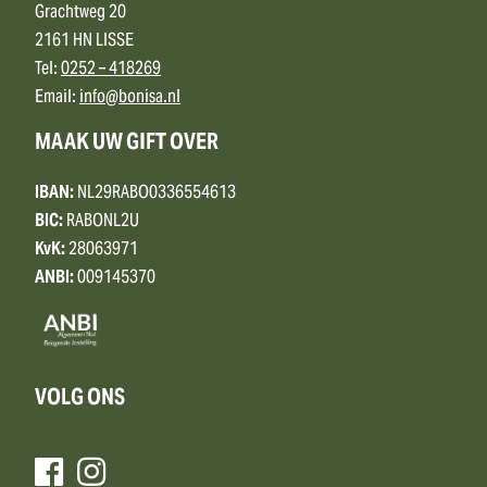
Grachtweg 20
2161 HN LISSE
Tel:
0252 – 418269
Email:
info@bonisa.nl
MAAK UW GIFT OVER
IBAN:
NL29RABO0336554613
BIC:
RABONL2U
KvK:
28063971
ANBI:
009145370
VOLG ONS