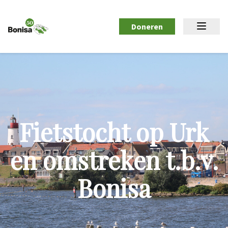
Doneren
Fietstocht op Urk
en omstreken t.b.v.
Bonisa