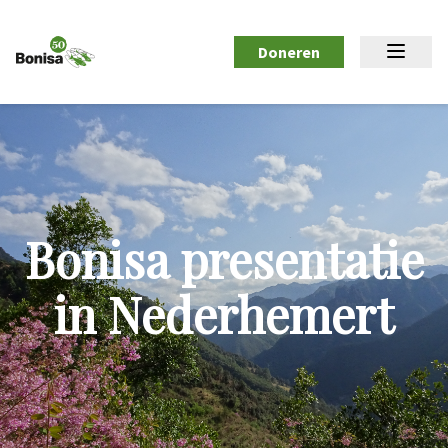
Doneren
Bonisa presentatie
in Nederhemert