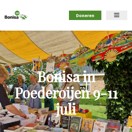
Doneren
Bonisa in
Poederoijen 9-11
juli