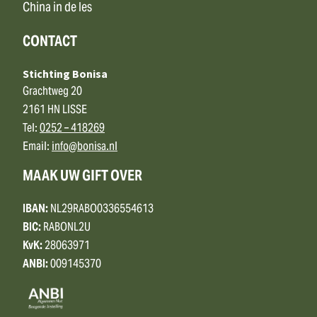
China in de les
CONTACT
Stichting Bonisa
Grachtweg 20
2161 HN LISSE
Tel:
0252 – 418269
Email:
info@bonisa.nl
MAAK UW GIFT OVER
IBAN:
NL29RABO0336554613
BIC:
RABONL2U
KvK:
28063971
ANBI:
009145370