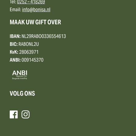
Tel:
0252 – 418269
Email:
info@bonisa.nl
MAAK UW GIFT OVER
IBAN:
NL29RABO0336554613
BIC:
RABONL2U
KvK:
28063971
ANBI:
009145370
VOLG ONS