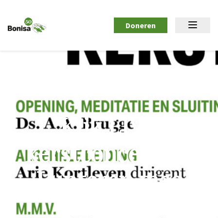
Doneren
Kijk LIVE
kerstconcert uit
Lunteren mee