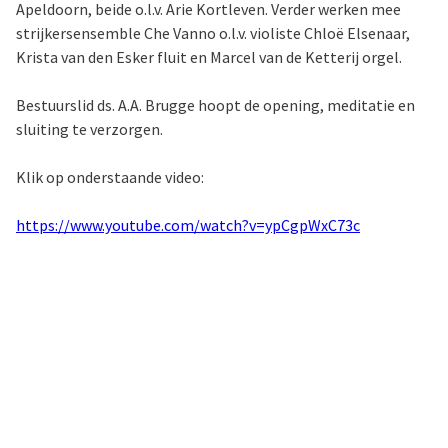
Apeldoorn, beide o.l.v. Arie Kortleven. Verder werken mee
strijkersensemble Che Vanno o.l.v. violiste Chloë Elsenaar,
Krista van den Esker fluit en Marcel van de Ketterij orgel.
Bestuurslid ds. A.A. Brugge hoopt de opening, meditatie en
sluiting te verzorgen.
Klik op onderstaande video:
https://www.youtube.com/watch?v=ypCgpWxC73c