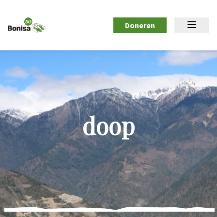
Doneren
doop