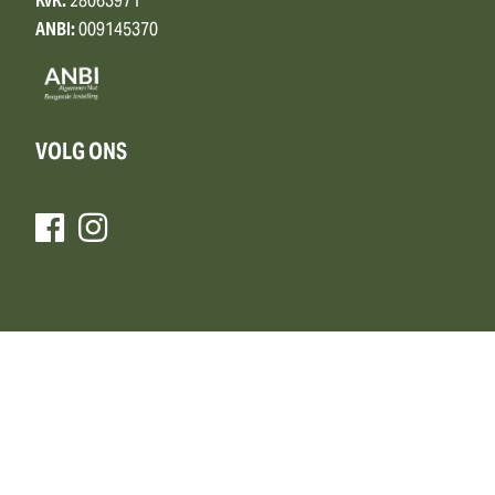
KvK:
28063971
ANBI:
009145370
VOLG ONS