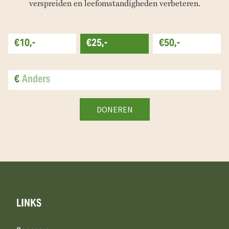
verspreiden en leefomstandigheden verbeteren.
€10,-
€25,-
€50,-
€
LINKS