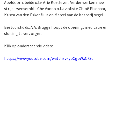
Apeldoorn, beide o.l.v. Arie Kortleven. Verder werken mee
strijkersensemble Che Vanno o.l.v. violiste Chloë Elsenaar,
Krista van den Esker fluit en Marcel van de Ketterij orgel.
Bestuurslid ds. A.A. Brugge hoopt de opening, meditatie en
sluiting te verzorgen.
Klik op onderstaande video:
https://www.youtube.com/watch?v=ypCgpWxC73c