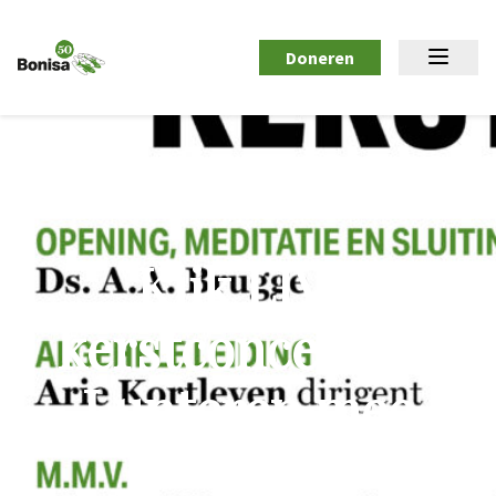
Doneren
Kijk LIVE
kerstconcert uit
Lunteren mee